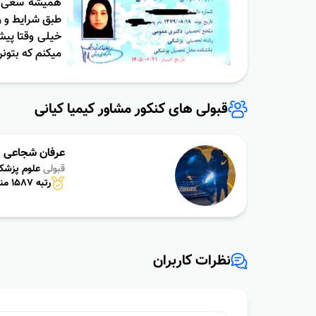
همیشه سعی کر
طبق شرایط و 
خیلی وقتا پیش 
میکنم که بتون
قبولى هاى کنکور مشاور کیمیا کیانی
عرفان شجاعی
قبولی
علوم پزشک
رتبه 1587 منظقه 3
نظرات کاربران