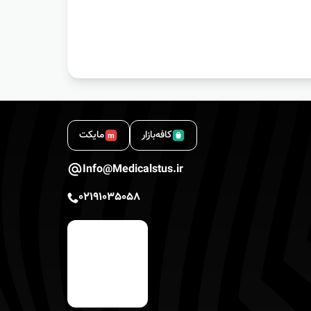
کافه‌بازار
مایکت
m
Info@Medicalstus.ir
02191035058