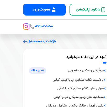
دانلود اپلیکیشن
عضویت
ورود
02191035058
بازگشت به صفحه قبل
آنچه در این مقاله میخوانید
بیوگرافى و عکس دانشجویى
ابتدای مقاله
پادکست نکات مشاوره اى با کیمیا کیانی
قبولى هاى کنکور مشاور کیمیا کیانی
مصاحبه هاى رادیو مدیکال کیمیا کیانی
دانش آموزان چالش رشد با مشاوران مدیکال