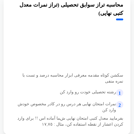
نهایى)
سکشن کوتاه مقدمه معرفی ابزار محاسبه درصد و تست با ﻧﻤره
منفی
رشته تحصیلی خودت رو وارد کن
1
ﻧﻤرات امتحان نهایی هر درس رو در کادر مخصوص خودش وارد
2
کن
بفرمایید معدل کتبی امتحان نهایی شﻤﺎ آماده اس !! برای وارد
کردن اعشار از نقطه استفاده کن، مثال : ١٧,٧٥