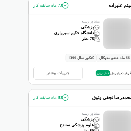
یثم علیزاده
73
ماه سابقه کار
مشاور رشته
پزشکی
دانشگاه حکیم سبزواری
78
نظر
66
ماه عضو مدیکال
کنکور سال
1399
جزییات بیشتر
رفیت پذیرش
قابل رزرو
حمدرضا نجفی وثوق
83
ماه سابقه کار
مشاور رشته
پزشکی
علوم پزشکی سنندج
80
نظر