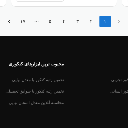
…
۱۷
۵
۴
۳
۲
۱
محبوب ترین ابزارهای کنکوری
ر تجربى
تخمین رتبه کنکور با معدل نهایى
ر انسانى
تخمین رتبه کنکور با سوابق تحصیلى
محاسبه آنلاین معدل امتحان نهایى