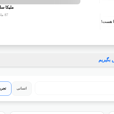
ملیکا سل
87 ماه سابقه
 هست!
گیریم
انسانی
تجرب