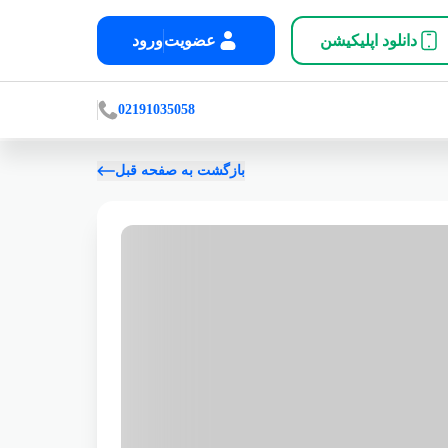
دانلود اپلیکیشن
عضویت
ورود
02191035058
بازگشت به صفحه قبل