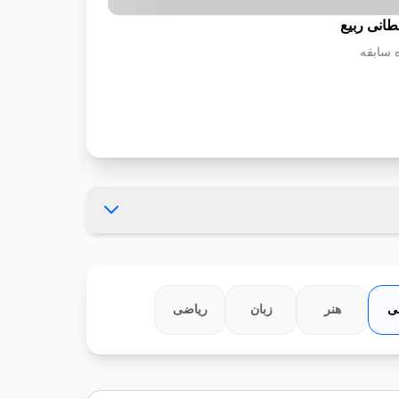
طانی ربیع
ی
هنر
زبان
ریاضی