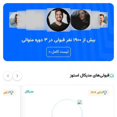
مشاوران کنکور مدیکال استوز
مشاهده همه
ملیکا سلطانی ربیع
87
ماه سابقه کار
مشاور رشته
پزشکی
علوم پزشکی کرمانشاه
80
نظر
75
ماه عضو مدیکال
کنکور سال
1398
جزییات بیشتر
ظرفیت پذیرش
قابل رزرو