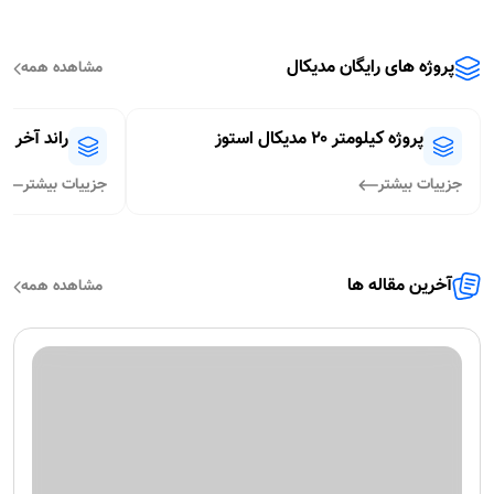
رایگان
رشته تجربی
🔮 مرور سریع و جمع‌بندی زمین‌شناسی یازدهم فصل هفتم
352
۱۰ مرداد ۱۴۰۵
مشاهده
←
دسته بندی مقالات
مشاهده همه
شروع از صفر (Starter)
بودجه بندی
نهایی)
با برنامه «شروع از صفر مدیکال» یاد می‌گیری چطور
با مقالات «بودجه
از همین امروز برنامه‌ریزی حرفه‌ای برای موفقیت در
نهایی» یاد می‌گی
کنکور و نهایی آماده باشی.
انتخاب یا حذف کنی
جزییات بیشتر
ببری.
جزییات بیشتر