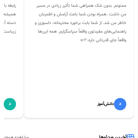
رومینا فتحی
دانشجوی سال اول
علوم پزشکی ایران
پزشکی
رتبه 442
نظرات داوطلبان
★
★
★
★
★
★
★
★
★
«
سلام. حضور شما برای من خیلی راهگشا و دلگرم‌کننده
«
توی این 
بود. از لطف، صبوری و مشاوره‌های دقیقتون خیلی
هستم. جدا
ممنونم. بدون شک همراهی شما تأثیر زیادی در مسیر
رابطه با 