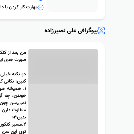
مهارت کار کردن با دا
بیوگرافی علی نصیرزاده
صورت جدی این
دو نکته خیلی 
کنین؛ نکاتی ک
۱. همیشه هوش
خوندن، چه آز
نمی‌رسن چون م
متفاوت دارن. ا
بدین🌱
۲.مسیر کنکور
توی این سن به