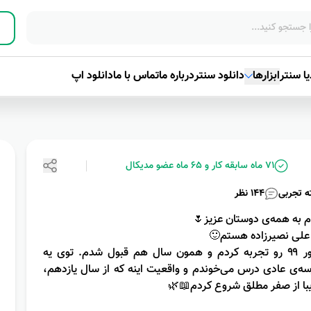
ا سنتر
ابزارها
دانلود سنتر
درباره ما
تماس با ما
دانلود اپ
71 ماه سابقه کار و
65 ماه عضو مدیکال
ه
تجربی
144
نظر
 به همه‌ی دوستان عزیز🌷
علی نصیرزاده هستم🙂
کنکور ۹۹ رو تجربه کردم و همون سال هم قبول شدم. توی یه
ه‌ی عادی درس می‌خوندم و واقعیت اینه که از سال یازدهم،
با از صفر مطلق شروع کردم📖🌿