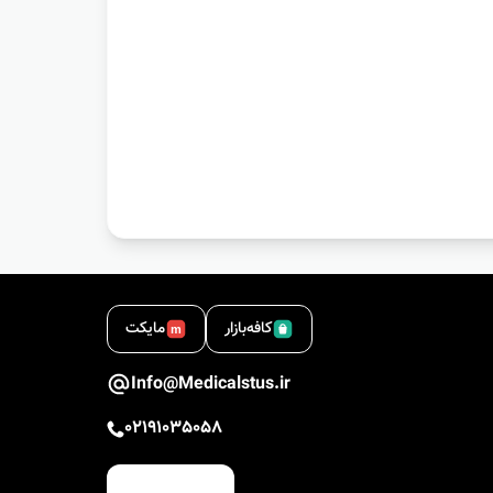
کافه‌بازار
مایکت
m
Info@Medicalstus.ir
02191035058