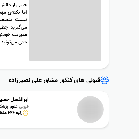
خیلی از دانش‌
اما نکته‌ی مه
نیست منصف ب
می‌گیرید چطو
مدیریت خودتون
حتی می‌تونید 
قبولى هاى کنکور مشاور علی نصیرزاده
ابوالفضل حسی
قبولی
علوم پزشک
رتبه 646 منظقه 1