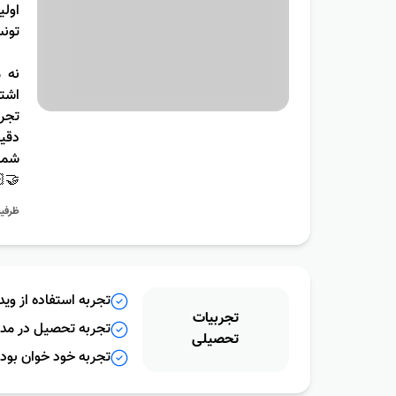
برسونم✨
 از
د رو
م🍀
و با
کنید
🏻
ذیرش
وزشی در دوران کنکور
تجربیات
یل در مدارس دولتی
تحصیلى
بودن در دوران کنکور