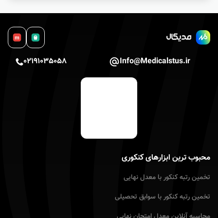
m
02191035058
Info@Medicalstus.ir
محبوب ترین ابزارهای کنکوری
تخمین رتبه کنکور با معدل نهایى
تخمین رتبه کنکور با سوابق تحصیلى
محاسبه آنلاین معدل امتحان نهایى