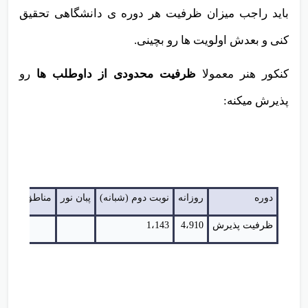
باید راجب میزان ظرفیت هر دوره ی دانشگاهی تحقیق
کنی و بعدش اولویت ها رو بچینی.
کنکور هنر معمولا
ظرفیت محدودی
از داوطلب ها
رو
پذیرش میکنه:
دوره
روزانه
نوبت دوم (شبانه)
پبان نور
مناطق محرو
ظرفیت پذیرش
4،910
1،143