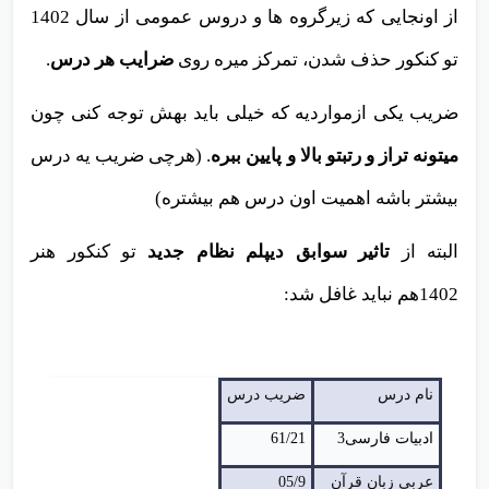
از اونجایی که زیرگروه ها و دروس عمومی از سال 1402
تو کنکور حذف شدن، تمرکز میره روی
ضرایب هر درس
.
ضریب یکی ازمواردیه که خیلی باید بهش توجه کنی چون
میتونه تراز و رتبتو بالا و پایین ببره
. (هرچی ضریب یه درس
بیشتر باشه اهمیت اون درس هم بیشتره)
البته از
تاثیر سوابق دیپلم نظام جدید
تو کنکور هنر
1402هم نباید غافل شد:
نام درس
ضریب درس
ادبیات فارسی3
61/21
عربی زبان قرآن
05/9