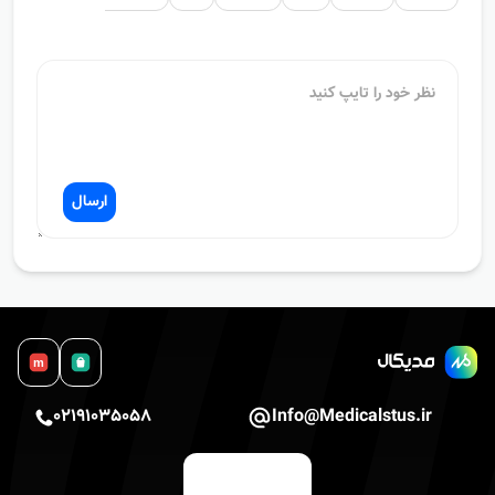
ارسال
m
02191035058
Info@Medicalstus.ir