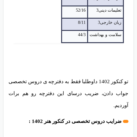
تعلیمات دینی3
52/16
زبان خارجی3
8/11
سلامت و بهداشت
44/3
تو کنکور 1402 داوطلبا فقط به دفترچه ی دروس تخصصی
جواب دادن، ضریب درسای این دفترچه رو هم برات
آوردیم.
ضرایب دروس تخصصی در کنکور هنر 1402 :