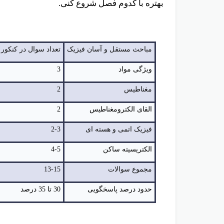
تو جدول پایین برات چند تا از فصل های فیزیک ک
بهتره با کدوم فصل شروع کنی.
مباحث مستقل و آسان فیزیک
تعداد سوال در کنکور
ویژگی مواد
3
مغناطیس
2
القای الکترومغناطیس
2
فیزیک اتمی و هسته ای
2-3
الکتریسیته ساکن
4-5
مجموع سوالات
13-15
حدود درصد پاسخگویی
30 تا 35 درصد