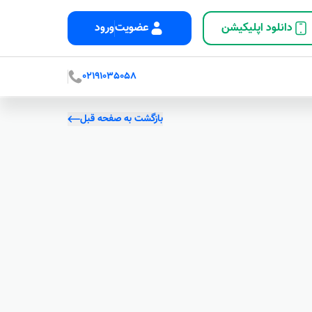
دانلود اپلیکیشن
عضویت
ورود
02191035058
بازگشت به صفحه قبل