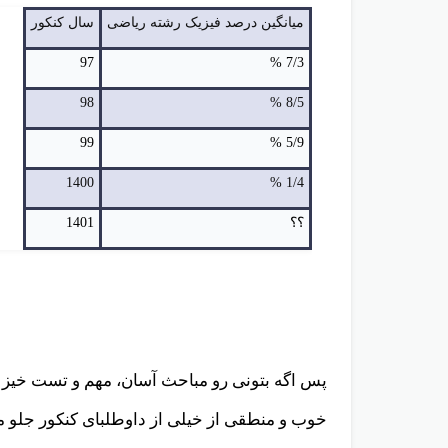
میانگین درصد فیزیک رشته ریاضی
سال کنکور
97
7/3 %
98
8/5 %
99
5/9 %
1400
1/4 %
؟؟
1401