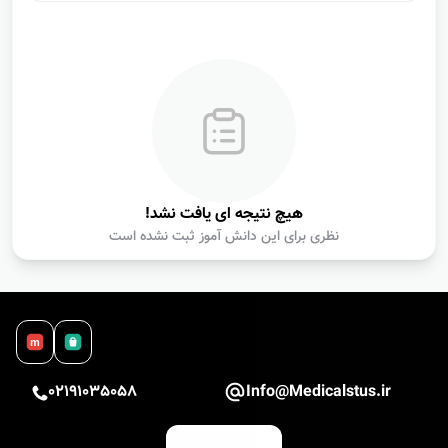
ارسال
هیچ نتیجه ای یافت نشد!
نظری برای این دانش آموز ثبت نشده است
m
02191035058
Info@Medicalstus.ir