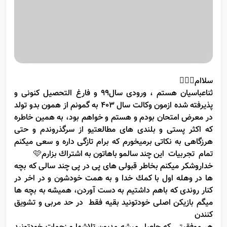
سلاام🙋🏻‍♀️
ثناعباسیان هستم ، ورودی سال٩٩ و فارغ التحصیل كنونی و
پذیرفته شده ازمون وكالت سال ٤٠٣ به گمونم از همون بدو تولد
در معرض امتحان بودم و هستم و خواهم بود، به همین خاطره
كه اكثر پستی و بلندی های مطالعتیو از سرگذروندم و حتی
هرزگاهی به نكاتی برمیخورم كه برام تازگی داره و سعی میكنم
تمام تجربیات این چند سالمو باهاتون به اشتراك بزارم🩷
خداروشكر میكنم بخاطر قبولی های پی در پی چند سالی كه بچه
ها در وهله اول با كمك خدا و به همت خودشون و در اخر در
كنار روندی كه باهم داشتیم به دست آوردن، همیشه به بچه ها
میگم بازیكن اصلی خودتونید بقیه فقط در حد مربی و تشویق
كنندن