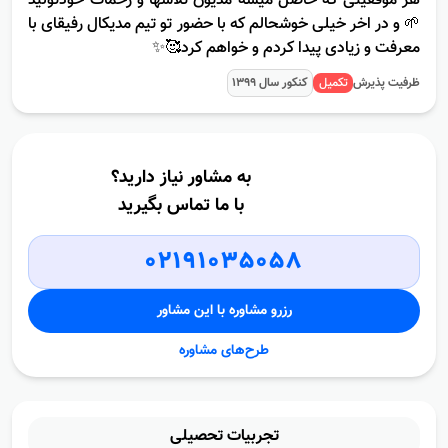
هر موفقیتی كه حاصل میشه مدیون تلاشها و زحمات خودتونید
🌱 و در اخر خیلی خوشحالم كه با حضور تو تیم مدیكال رفیقای با
معرفت و زیادی پیدا كردم و خواهم كرد🥰✨
ظرفیت پذیرش
تکمیل
کنکور سال
1399
به مشاور نیاز دارید؟
با ما تماس بگیرید
02191035058
رزرو مشاوره با این مشاور
طرح‌های مشاوره