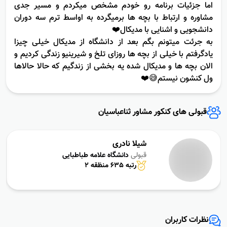
میشه گفت کار مشاوره رو ازهمون سال کنکور خودم با برنامه
ریزی برای خودم شروع کردم درسته سال کنکور مشاور داشتم
اما جزئیات برنامه رو خودم مشخص میکردم و مسیر جدی
مشاوره و ارتباط با بچه ها برمیگرده به اواسط ترم سه دوران
دانشجویی و اشنایی با مدیکال❤️
به جرئت میتونم بگم بعد از دانشگاه از مدیکال خیلی چیزا
یادگرفتم با خیلی از بچه ها روزای تلخ و شیرینیو زندگی کردیم و
الان بچه ها و مدیکال شده یه بخشی از زندگیم که حالا حالاها
ول کنشون نیستم😅❤️
قبولى هاى کنکور مشاور ثناعباسیان
شیلا نادری
قبولی
دانشگاه علامه طباطبایی
رتبه 635 منظقه 2