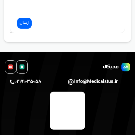
ارسال
m
02191035058
Info@Medicalstus.ir