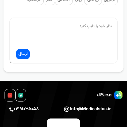
ارسال
m
02191035058
Info@Medicalstus.ir