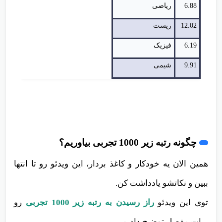
6.88
ریاضی
12.02
زیست
6.19
فیزیک
9.91
شیمی
چگونه رتبه زیر 1000 تجربی بیاوریم؟
همین الان یه خودکار و کاغذ بردار، این ویدئو رو تا انتها
ببین و نکاتشو یادداشت کن.
توی این ویدئو
راز رسیدن به رتبه‌ زیر 1000 تجربی
رو
برات مفصل توضیح دادیم.