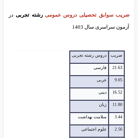
ضریب سوابق تحصیلی دروس عمومی
رشته تجربی
در
آزمون سراسری سال 1403
ضریب
دروس رشته تجربی
21.63
فارسی
9.05
عربی
16.52
دینی
11.80
زبان
3.44
سلامت بهداشت
2.56
علوم اجتماعی